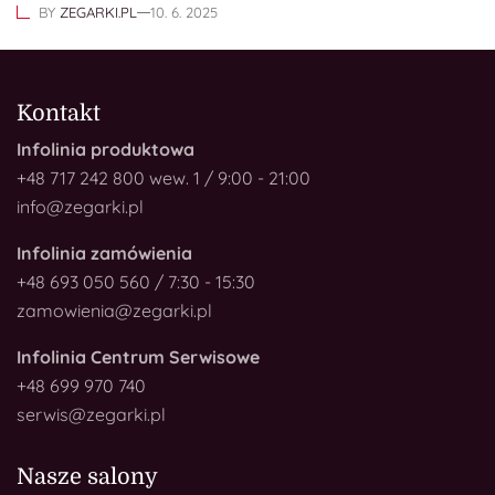
BY
ZEGARKI.PL
10. 6. 2025
Kontakt
Infolinia produktowa
+48 717 242 800 wew. 1 / 9:00 - 21:00
info@zegarki.pl
Infolinia zamówienia
+48 693 050 560 / 7:30 - 15:30
zamowienia@zegarki.pl
Infolinia Centrum Serwisowe
+48 699 970 740
serwis@zegarki.pl
Nasze salony