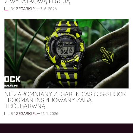
Z WYJĄTKOWĄ EDYCJĄ
BY
ZEGARKI.PL
3. 6. 2026
NIEZAPOMNIANY ZEGAREK CASIO G-SHOCK
FROGMAN INSPIROWANY ŻABĄ
TRÓJBARWNĄ
BY
ZEGARKI.PL
26. 1. 2026