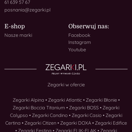
61 639 57 67
posnania@zegarki.pl
E-shop
Obserwuj nas:
Nasze marki
Facebook
Instagram
Youtube
Zegarki w ofercie
Zegarki Alpina
•
Zegarki Atlantic
•
Zegarki Błonie
•
Zegarki Boccia Titanium
•
Zegarki BOSS
•
Zegarki
Calypso
•
Zegarki Candino
•
Zegarki Casio
•
Zegarki
Certina
•
Zegarki Citizen
•
Zegarki DOXA
•
Zegarki Edifice
•
Zegarki Festina
•
Zegarki FLIK-FLAK
•
Zegarki