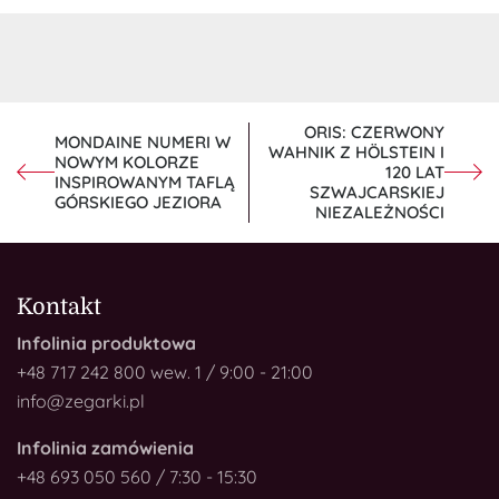
NAWIGACJA
ORIS: CZERWONY
MONDAINE NUMERI W
WAHNIK Z HÖLSTEIN I
WPISU
NOWYM KOLORZE
120 LAT
INSPIROWANYM TAFLĄ
SZWAJCARSKIEJ
GÓRSKIEGO JEZIORA
NIEZALEŻNOŚCI
Kontakt
Infolinia produktowa
+48 717 242 800 wew. 1 / 9:00 - 21:00
info@zegarki.pl
Infolinia zamówienia
+48 693 050 560 / 7:30 - 15:30