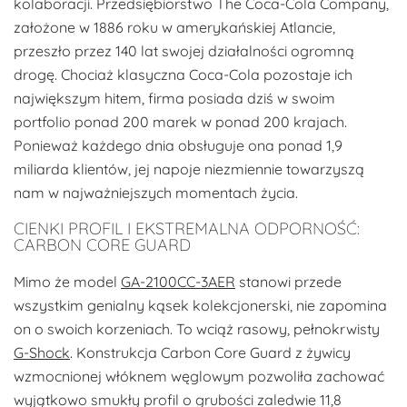
kolaboracji. Przedsiębiorstwo The Coca-Cola Company,
założone w 1886 roku w amerykańskiej Atlancie,
przeszło przez 140 lat swojej działalności ogromną
drogę. Chociaż klasyczna Coca-Cola pozostaje ich
największym hitem, firma posiada dziś w swoim
portfolio ponad 200 marek w ponad 200 krajach.
Ponieważ każdego dnia obsługuje ona ponad 1,9
miliarda klientów, jej napoje niezmiennie towarzyszą
nam w najważniejszych momentach życia.
CIENKI PROFIL I EKSTREMALNA ODPORNOŚĆ:
CARBON CORE GUARD
Mimo że model
GA-2100CC-3AER
stanowi przede
wszystkim genialny kąsek kolekcjonerski, nie zapomina
on o swoich korzeniach. To wciąż rasowy, pełnokrwisty
G-Shock
. Konstrukcja Carbon Core Guard z żywicy
wzmocnionej włóknem węglowym pozwoliła zachować
wyjątkowo smukły profil o grubości zaledwie 11,8