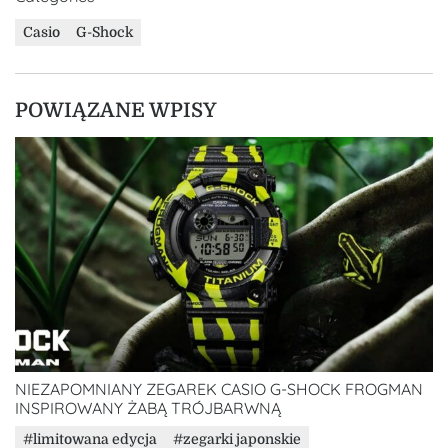
Casio
G-Shock
POWIĄZANE WPISY
NIEZAPOMNIANY ZEGAREK CASIO G-SHOCK FROGMAN
INSPIROWANY ŻABĄ TRÓJBARWNĄ
limitowana edycja
zegarki japonskie