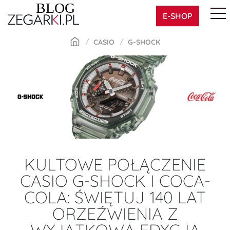
Skip
E-SHOP
to
content
CASIO
G-SHOCK
KULTOWE POŁĄCZENIE
CASIO G-SHOCK I COCA-
COLA: ŚWIĘTUJ 140 LAT
ORZEŹWIENIA Z
WYJĄTKOWĄ EDYCJĄ