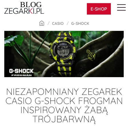
Skip
E-SHOP
to
content
CASIO
G-SHOCK
NIEZAPOMNIANY ZEGAREK
CASIO G-SHOCK FROGMAN
INSPIROWANY ŻABĄ
TRÓJBARWNĄ