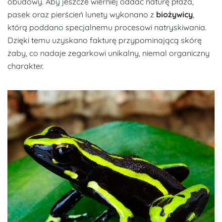
obudowy. Aby jeszcze wierniej oddać naturę płaza,
pasek oraz pierścień lunety wykonano z
biożywicy
,
którą poddano specjalnemu procesowi natryskiwania.
Dzięki temu uzyskano fakturę przypominającą skórę
żaby, co nadaje zegarkowi unikalny, niemal organiczny
charakter.