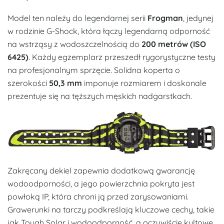
Model ten należy do legendarnej serii
Frogman
, jedynej
w rodzinie G-Shock, która łączy legendarną odporność
na wstrząsy z wodoszczelnością do
200 metrów (ISO
6425)
. Każdy egzemplarz przeszedł rygorystyczne testy
na profesjonalnym sprzęcie. Solidna koperta o
szerokości
50,3 mm
imponuje rozmiarem i doskonale
prezentuje się na tęższych męskich nadgarstkach.
Zakręcany dekiel zapewnia dodatkową gwarancję
wodoodporności, a jego powierzchnia pokryta jest
powłoką IP, która chroni ją przed zarysowaniami.
Grawerunki na tarczy podkreślają kluczowe cechy, takie
jak Tough Solar i wodoodporność, a oczywiście kultowe