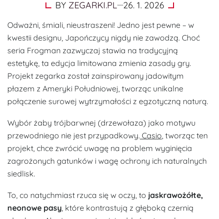
BY
ZEGARKI.PL
26. 1. 2026
Odważni, śmiali, nieustraszeni! Jedno jest pewne – w
kwestii designu, Japończycy nigdy nie zawodzą. Choć
seria Frogman zazwyczaj stawia na tradycyjną
estetykę, ta edycja limitowana zmienia zasady gry.
Projekt zegarka został zainspirowany jadowitym
płazem z Ameryki Południowej, tworząc unikalne
połączenie surowej wytrzymałości z egzotyczną naturą.
Wybór żaby trójbarwnej (drzewołaza) jako motywu
przewodniego nie jest przypadkowy.
Casio
, tworząc ten
projekt, chce zwrócić uwagę na problem wyginięcia
zagrożonych gatunków i wagę ochrony ich naturalnych
siedlisk.
To, co natychmiast rzuca się w oczy, to
jaskrawożółte,
neonowe pasy
, które kontrastują z głęboką czernią