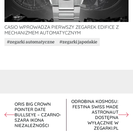
CASIO WPROWADZA PIERWSZY ZEGAREK EDIFICE Z
MECHANIZMEM AUTOMATYCZNYM
zegarki automatyczne
zegarki japońskie
NAWIGACJA
ODROBINA KOSMOSU:
ORIS BIG CROWN
FESTINA SWISS MADE
WPISU
POINTER DATE
ASTRONAUT
BULLSEYE – CZARNO-
DOSTĘPNA
SZARA IKONA
WYŁĄCZNIE W
NIEZALEŻNOŚCI
ZEGARKI.PL