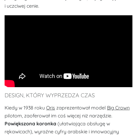
i uczciwej cenie.
DESIGN, KTÓRY WYPRZEDZA CZAS
Kiedy w 1938 roku
Oris
zaprezentował model
Big Crown
pilotom, zaoferował im coś więcej niż narzędzie.
Powiększona koronka
(ułatwiająca obsługę w
rękawicach), wyraźne cyfry arabskie i innowacyjny