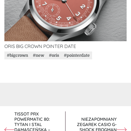
ORIS BIG CROWN POINTER DATE
bigcrown
new
oris
pointerdate
NAWIGACJA
TISSOT PRX
POWERMATIC 80:
NIEZAPOMNIANY
WPISU
TYTAN I STAL
ZEGAREK CASIO G-
DAMASCEŃSKA –
SHOCK FROGMAN