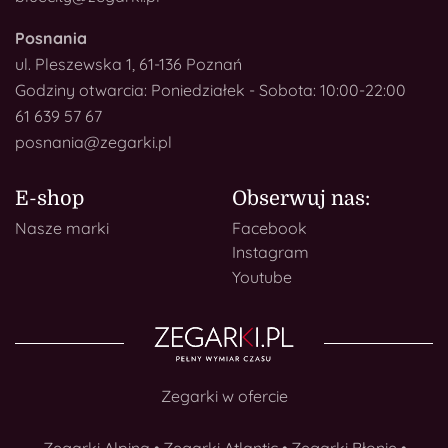
Posnania
ul. Pleszewska 1, 61-136 Poznań
Godziny otwarcia: Poniedziałek - Sobota: 10:00-22:00
61 639 57 67
posnania@zegarki.pl
E-shop
Obserwuj nas:
Nasze marki
Facebook
Instagram
Youtube
Zegarki w ofercie
Zegarki Alpina
•
Zegarki Atlantic
•
Zegarki Błonie
•