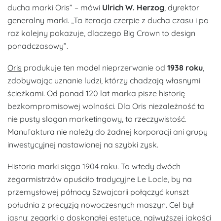
ducha marki Oris”
– mówi
Ulrich W. Herzog
, dyrektor
generalny marki.
„Ta iteracja czerpie z ducha czasu i po
raz kolejny pokazuje, dlaczego Big Crown to design
ponadczasowy”
.
Oris
produkuje ten model nieprzerwanie od
1938 roku
,
zdobywając uznanie ludzi, którzy chadzają własnymi
ścieżkami. Od ponad 120 lat marka pisze historię
bezkompromisowej wolności. Dla Oris niezależność to
nie pusty slogan marketingowy, to rzeczywistość.
Manufaktura nie należy do żadnej korporacji ani grupy
inwestycyjnej nastawionej na szybki zysk.
Historia marki sięga 1904 roku. To wtedy dwóch
zegarmistrzów opuściło tradycyjne Le Locle, by na
przemysłowej północy Szwajcarii połączyć kunszt
południa z precyzją nowoczesnych maszyn. Cel był
jasny: zegarki o doskonałej estetyce, najwyższej jakości