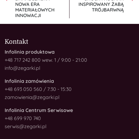
NOWA ERA
INSPIROWANY ŻABĄ
MATERIAŁOWYCH
TRÓJBARWNĄ
INNOWACJI
Kontakt
Infolinia produktowa
+48 717 242 800 wew. 1 / 9:00 - 21:00
info@zegarki.pl
Infolinia zamówienia
+48 693 050 560 / 7:30 - 15:30
zamowienia@zegarki.pl
Infolinia Centrum Serwisowe
+48 699 970 740
serwis@zegarki.pl