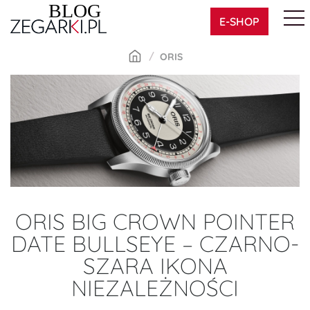
Skip
E-SHOP
to
content
ORIS
ORIS BIG CROWN POINTER
DATE BULLSEYE – CZARNO-
SZARA IKONA
NIEZALEŻNOŚCI