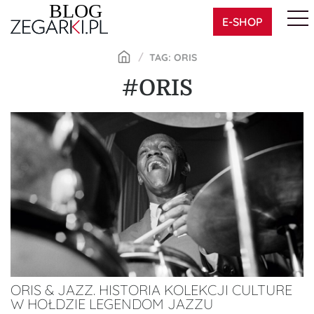
Skip
E-SHOP
to
content
TAG: ORIS
#ORIS
ORIS & JAZZ. HISTORIA KOLEKCJI CULTURE
W HOŁDZIE LEGENDOM JAZZU