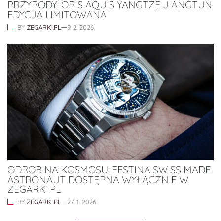
PRZYRODY: ORIS AQUIS YANGTZE JIANGTUN
EDYCJA LIMITOWANA
BY
ZEGARKI.PL
9. 2. 2026
ODROBINA KOSMOSU: FESTINA SWISS MADE
ASTRONAUT DOSTĘPNA WYŁĄCZNIE W
ZEGARKI.PL
BY
ZEGARKI.PL
27. 1. 2026