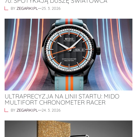
70. SPOTYKAJĄ DUSZĘ ŚWIATOWCA
BY
ZEGARKI.PL
25. 3. 2026
ULTRAPRECYZJA NA LINII STARTU: MIDO
MULTIFORT CHRONOMETER RACER
BY
ZEGARKI.PL
24. 3. 2026