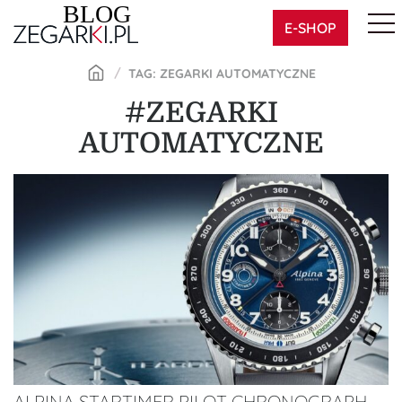
Skip
E-SHOP
to
content
TAG: ZEGARKI AUTOMATYCZNE
#ZEGARKI
AUTOMATYCZNE
ALPINA STARTIMER PILOT CHRONOGRAPH