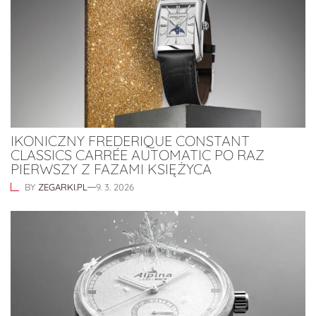
IKONICZNY FREDERIQUE CONSTANT
CLASSICS CARRÉE AUTOMATIC PO RAZ
PIERWSZY Z FAZAMI KSIĘŻYCA
BY
ZEGARKI.PL
9. 3. 2026