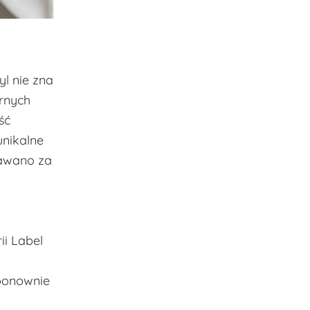
l nie zna
rnych
ść
unikalne
nawano za
ii Label
ponownie