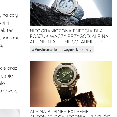
t
y na cały
wojej
rek ten
NIEOGRANICZONA ENERGIA DLA
POSZUKIWACZY PRZYGÓD: ​​ALPINA
echanizmu
ALPINER EXTREME SOLARMETER
cy
#swissmade
zegarek solarny
cie oraz
tęguje
ało
kazówek,
ALPINA ALPINER EXTREME
AUTOMATIC CALIFORNIA – ZACHÓD