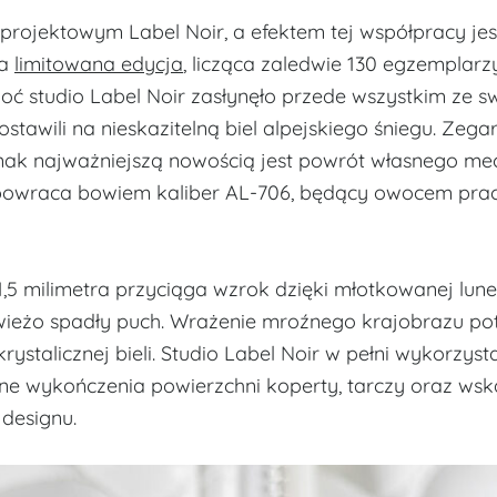
 projektowym Label Noir, a efektem tej współpracy jes
Ta
limitowana edycja
, licząca zaledwie 130 egzemplarz
ć studio Label Noir zasłynęło przede wszystkim ze s
stawili na nieskazitelną biel alpejskiego śniegu. Zega
jednak najważniejszą nowością jest powrót własnego m
ylu powraca bowiem kaliber AL-706, będący owocem pra
1,5 milimetra przyciąga wzrok dzięki młotkowanej lune
świeżo spadły puch. Wrażenie mroźnego krajobrazu po
 krystalicznej bieli. Studio Label Noir w pełni wykorzyst
ne wykończenia powierzchni koperty, tarczy oraz ws
designu.