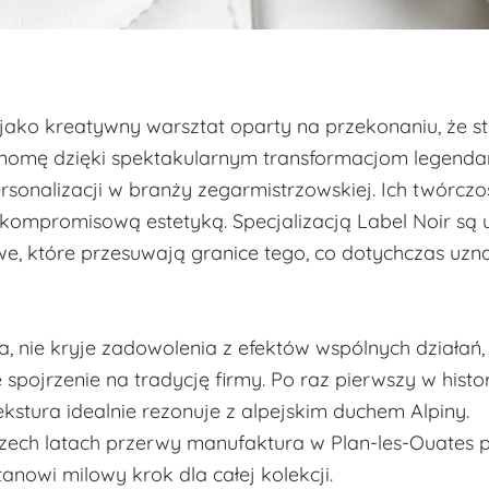
jako kreatywny warsztat oparty na przekonaniu, że sty
enomę dzięki spektakularnym transformacjom legenda
rsonalizacji w branży zegarmistrzowskiej. Ich twórczo
zkompromisową estetyką. Specjalizacją Label Noir są 
owe, które przesuwają granice tego, co dotychczas uz
a, nie kryje zadowolenia z efektów wspólnych działań,
 spojrzenie na tradycję firmy. Po raz pierwszy w histor
ekstura idealnie rezonuje z alpejskim duchem Alpiny.
zech latach przerwy manufaktura w Plan-les-Ouates 
nowi milowy krok dla całej kolekcji.