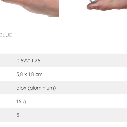
 BLUE
0.6221.L26
5,8 x 1,8 cm
alox (aluminium)
16 g
5