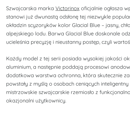
Szwajcarska marka
Victorinox
oficjalnie ogłasza w
stanowi już dwunastą odsłonę tej niezwykle popularn
okładzin scyzoryków kolor Glacial Blue – jasny, chł
alpejskiego lodu. Barwa Glacial Blue doskonale odz
ucieleśnia precyzję i nieustanny postęp, czyli warto
Każdy model z tej serii posiada wysokiej jakości ok
aluminium, a następnie poddają procesowi anodowej
dodatkowa warstwa ochronna, która skutecznie zap
powstały z myślą o osobach ceniących inteligentny
mistrzowskie szwajcarskie rzemiosło z funkcjonalno
okazjonalni użytkownicy.