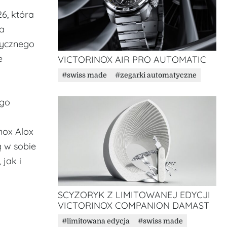
6, która
la
atycznego
e
VICTORINOX AIR PRO AUTOMATIC
swiss made
zegarki automatyczne
ego
nox Alox
ą w sobie
jak i
SCYZORYK Z LIMITOWANEJ EDYCJI
VICTORINOX COMPANION DAMAST
limitowana edycja
swiss made