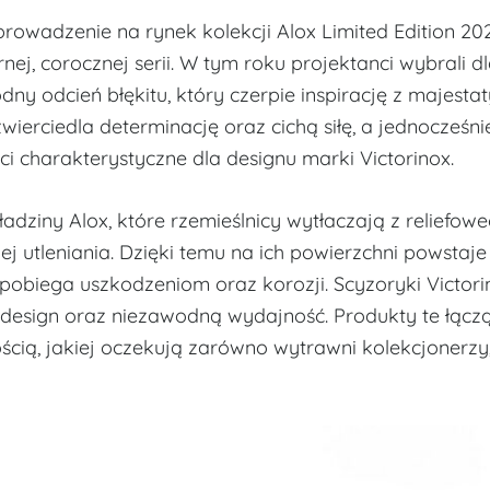
prowadzenie na rynek kolekcji Alox Limited Edition 202
ej, corocznej serii. W tym roku projektanci wybrali d
odny odcień błękitu, który czerpie inspirację z majest
wierciedla determinację oraz cichą siłę, a jednocześni
ści charakterystyczne dla designu marki Victorinox.
ładziny Alox, które rzemieślnicy wytłaczają z reliefow
 utleniania. Dzięki temu na ich powierzchni powstaje
obiega uszkodzeniom oraz korozji. Scyzoryki Victori
 design oraz niezawodną wydajność. Produkty te łącz
ścią, jakiej oczekują zarówno wytrawni kolekcjonerzy, 