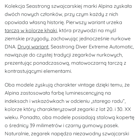
Kolekcja Seastrong szwajcarskiej marki Alpina zyskała
dwóch nowych członków, przy czym każdy z nich
opowiada własną historię. Pierwszy wariant urzeka
tarczą w kolorze khaki
, która przywodzi na myśl
ziemskie przygody, zachowując jednocześnie nurkowe
DNA.
Drugi wariant
, Seastrong Diver Extreme Automatic,
nawiązuje do czystej tradycji zegarków nurkowych,
prezentując ponadczasową, matowoczarną tarczą z
kontrastującymi elementami.
Oba modele zyskują charakter vintage dzięki temu, że
Alpina zastosowała farbę luminescencyjną na
indeksach i wskazówkach w odcieniu „starego radu”,
kolorze który charakteryzował zegarki z lat 20. i 30. XX
wieku. Ponadto, oba modele posiadają stalową kopertę
o średnicy 39 milimetrów i czarny gumowy pasek.
Naturalnie, zegarek napędza niezawodny szwajcarski