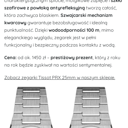
charakterystycznym splocie, motylkowe zapięcie i
szkło
szafirowe z powłoką antyrefleksyjną
tworzą całość,
która zachwyca blaskiem.
Szwajcarski mechanizm
kwarcowy
gwarantuje bezobsługowość i idealną
punktualność. Dzięki
wodoodporności 100 m
, mimo
eleganckiego wyglądu, zegarek jest w pełni
funkcjonalny i bezpieczny podczas kontaktu z wodą.
Cena:
od ok. 1450 zł –
prestiżowy prezent
, który z roku
na rok będzie zyskiwał na wartości sentymentalnej.
Zobacz zegarki Tissot PRX 25mm w naszym sklepie.