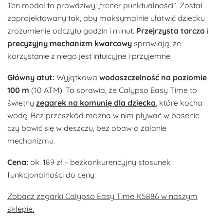
Ten model to prawdziwy „trener punktualności”. Został
zaprojektowany tak, aby maksymalnie ułatwić dziecku
zrozumienie odczytu godzin i minut.
Przejrzysta tarcza
i
precyzyjny mechanizm
kwarcowy
sprawiają, że
korzystanie z niego jest intuicyjne i przyjemne.
Główny atut:
Wyjątkowa
wodoszczelność na poziomie
100 m
(10 ATM). To sprawia, że Calypso Easy Time to
świetny
zegarek na komunię dla dziecka
, które kocha
wodę. Bez przeszkód można w nim pływać w basenie
czy bawić się w deszczu, bez obaw o zalanie
mechanizmu.
Cena:
ok. 189 zł – bezkonkurencyjny stosunek
funkcjonalności do ceny.
Zobacz zegarki Calypso Easy Time K5886 w naszym
sklepie.