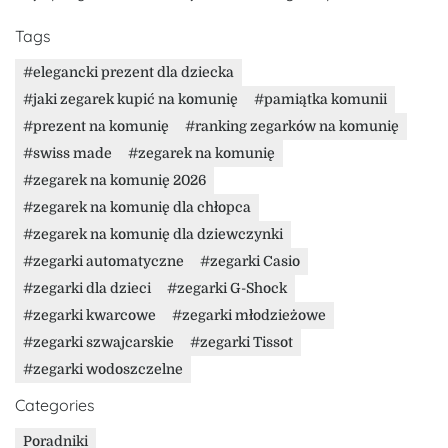
Tags
elegancki prezent dla dziecka
jaki zegarek kupić na komunię
pamiątka komunii
prezent na komunię
ranking zegarków na komunię
swiss made
zegarek na komunię
zegarek na komunię 2026
zegarek na komunię dla chłopca
zegarek na komunię dla dziewczynki
zegarki automatyczne
zegarki Casio
zegarki dla dzieci
zegarki G-Shock
zegarki kwarcowe
zegarki młodzieżowe
zegarki szwajcarskie
zegarki Tissot
zegarki wodoszczelne
Categories
Poradniki