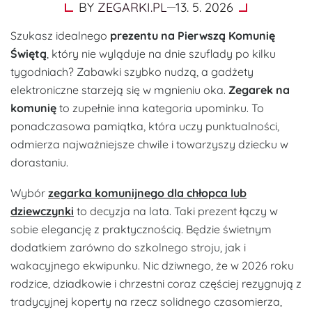
BY
ZEGARKI.PL
13. 5. 2026
Szukasz idealnego
prezentu na Pierwszą Komunię
Świętą
, który nie wyląduje na dnie szuflady po kilku
tygodniach? Zabawki szybko nudzą, a gadżety
elektroniczne starzeją się w mgnieniu oka.
Zegarek na
komunię
to zupełnie inna kategoria upominku. To
ponadczasowa pamiątka, która uczy punktualności,
odmierza najważniejsze chwile i towarzyszy dziecku w
dorastaniu.
Wybór
zegarka komunijnego dla chłopca lub
dziewczynki
to decyzja na lata. Taki prezent łączy w
sobie elegancję z praktycznością. Będzie świetnym
dodatkiem zarówno do szkolnego stroju, jak i
wakacyjnego ekwipunku. Nic dziwnego, że w 2026 roku
rodzice, dziadkowie i chrzestni coraz częściej rezygnują z
tradycyjnej koperty na rzecz solidnego czasomierza,