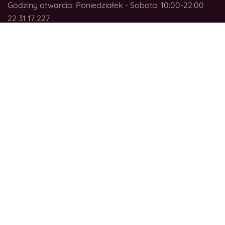
Godziny otwarcia: Poniedziałek - Sobota: 10:00-22:00
22 31 17 227
bluecity@zegarki.pl
Posnania
ul. Pleszewska 1, 61-136 Poznań
Godziny otwarcia: Poniedziałek - Sobota: 10:00-22:00
61 639 57 67
posnania@zegarki.pl
E-shop
Obserwuj nas:
Nasze marki
Facebook
Instagram
Youtube