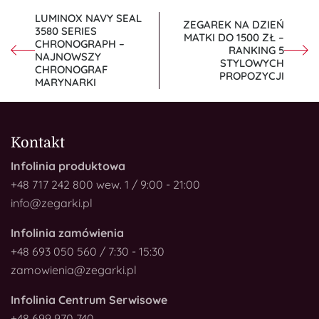
NAWIGACJA
LUMINOX NAVY SEAL
ZEGAREK NA DZIEŃ
3580 SERIES
WPISU
MATKI DO 1500 ZŁ –
CHRONOGRAPH –
RANKING 5
NAJNOWSZY
STYLOWYCH
CHRONOGRAF
PROPOZYCJI
MARYNARKI
Kontakt
Infolinia produktowa
+48 717 242 800 wew. 1 / 9:00 - 21:00
info@zegarki.pl
Infolinia zamówienia
+48 693 050 560 / 7:30 - 15:30
zamowienia@zegarki.pl
Infolinia Centrum Serwisowe
+48 699 970 740