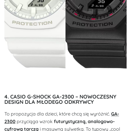
4. CASIO G-SHOCK GA-2300 – NOWOCZESNY
DESIGN DLA MŁODEGO ODKRYWCY
To propozycja dla dzieci, które chcą się wyróżnić.
GA-
2300
przyciąga wzrok
futurystyczną, analogowo-
cyfrową tarczą
i masywną sylwetką. To typowy „cool