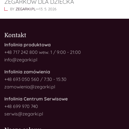
ZEGARKÓW DLA DZIECKA
BY
ZEGARKI.PL
13. 5. 2026
Kontakt
Infolinia produktowa
+48 717 242 800 wew. 1 / 9:00 - 21:00
info@zegarki.pl
Infolinia zamówienia
+48 693 050 560 / 7:30 - 15:30
zamowienia@zegarki.pl
Infolinia Centrum Serwisowe
+48 699 970 740
serwis@zegarki.pl