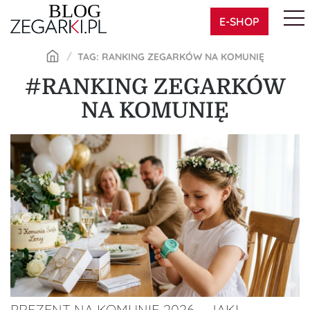
Skip
E-SHOP
to
content
TAG: RANKING ZEGARKÓW NA KOMUNIĘ
#RANKING ZEGARKÓW
NA KOMUNIĘ
PREZENT NA KOMUNIĘ 2026 – JAKI