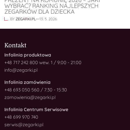
WYBRAĆ? RANKING NAJLEPSZYCH
ZEGARKÓW DLA DZIECKA
BY
ZEGARKI.PL
13. 5. 2026
Kontakt
Infolinia produktowa
+48 717 242 800 wew. 1 / 9:00 - 21:00
info@zegarki.pl
Infolinia zamówienia
+48 693 050 560 / 7:30 - 15:30
zamowienia@zegarki.pl
Infolinia Centrum Serwisowe
+48 699 970 740
serwis@zegarki.pl