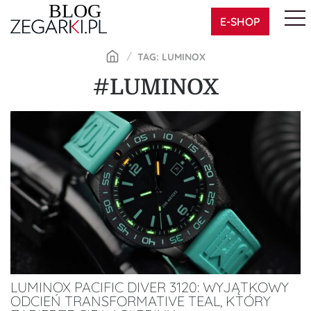
Skip
E-SHOP
to
content
TAG: LUMINOX
#LUMINOX
LUMINOX PACIFIC DIVER 3120: WYJĄTKOWY
ODCIEŃ TRANSFORMATIVE TEAL, KTÓRY