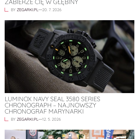
ZABIERZE CIĘ W GŁĘBINY
BY
ZEGARKI.PL
20. 7. 2026
LUMINOX NAVY SEAL 3580 SERIES
CHRONOGRAPH – NAJNOWSZY
CHRONOGRAF MARYNARKI
BY
ZEGARKI.PL
12. 5. 2026