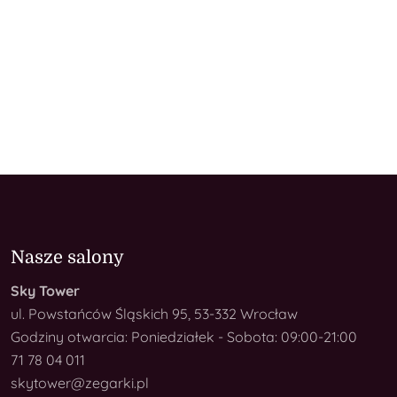
Nasze salony
Sky Tower
ul. Powstańców Śląskich 95, 53-332 Wrocław
Godziny otwarcia: Poniedziałek - Sobota: 09:00-21:00
71 78 04 011
skytower@zegarki.pl