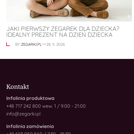
JAKI PIERWSZY ZEGAREK DLA DZIECKA?
IDEALNY PREZENT NA DZIEŃ DZIECKA
BY
ZEGARKI.PL
28. 5. 2026
Kontakt
Infolinia produktowa
+48 717 242 800 wew. 1 / 9:00 - 21:00
info@zegarki.pl
Infolinia zamówienia
+48 693 050 560 / 7:30 - 15:30