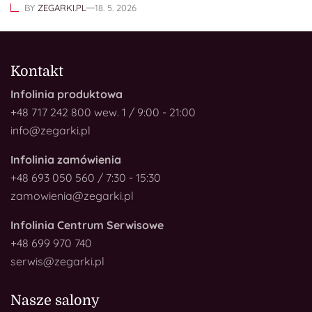
BY
ZEGARKI.PL
18. 5. 2026
Kontakt
Infolinia produktowa
+48 717 242 800 wew. 1 / 9:00 - 21:00
info@zegarki.pl
Infolinia zamówienia
+48 693 050 560 / 7:30 - 15:30
zamowienia@zegarki.pl
Infolinia Centrum Serwisowe
+48 699 970 740
serwis@zegarki.pl
Nasze salony