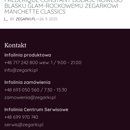
BLASKU GLAM-ROCKOWEMU ZEGARKOWI
MANCHETTE CLASSICS
BY
ZEGARKI.PL
26. 5. 2025
Kontakt
Infolinia produktowa
+48 717 242 800 wew. 1 / 9:00 - 21:00
info@zegarki.pl
Infolinia zamówienia
+48 693 050 560 / 7:30 - 15:30
zamowienia@zegarki.pl
Infolinia Centrum Serwisowe
+48 699 970 740
serwis@zegarki.pl