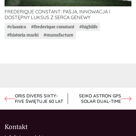
FREDERIQUE CONSTANT: PASJA, INNOWACJA I
DOSTĘPNY LUKSUS Z SERCA GENEWY
classics
frederique constant
highlife
historia marki
manufacture
NAWIGACJA
ORIS DIVERS SIXTY-
SEIKO ASTRON GPS
FIVE ŚWIĘTUJE 60 LAT
SOLAR DUAL-TIME
WPISU
Kontakt