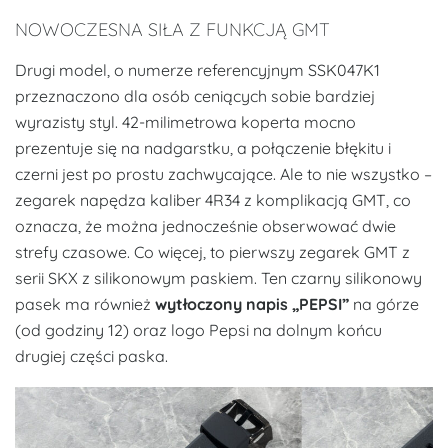
NOWOCZESNA SIŁA Z FUNKCJĄ GMT
Drugi model, o numerze referencyjnym SSK047K1
przeznaczono dla osób ceniących sobie bardziej
wyrazisty styl. 42-milimetrowa koperta mocno
prezentuje się na nadgarstku, a połączenie błękitu i
czerni jest po prostu zachwycające. Ale to nie wszystko –
zegarek napędza kaliber 4R34 z komplikacją GMT, co
oznacza, że ​​można jednocześnie obserwować dwie
strefy czasowe. Co więcej, to pierwszy zegarek GMT z
serii SKX z silikonowym paskiem. Ten czarny silikonowy
pasek ma również
wytłoczony napis „PEPSI”
na górze
(od godziny 12) oraz logo Pepsi na dolnym końcu
drugiej części paska.