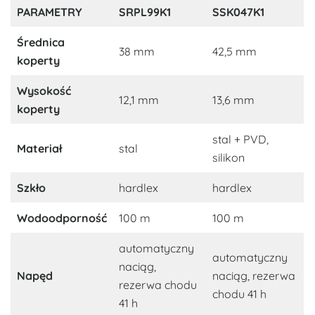
PARAMETRY
SRPL99K1
SSK047K1
Średnica
38 mm
42,5 mm
koperty
Wysokość
12,1 mm
13,6 mm
koperty
stal + PVD,
Materiał
stal
silikon
Szkło
hardlex
hardlex
Wodoodporność
100 m
100 m
automatyczny
automatyczny
naciąg,
Napęd
naciąg, rezerwa
rezerwa chodu
chodu 41 h
41 h