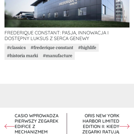
FREDERIQUE CONSTANT: PASJA, INNOWACJA I
DOSTĘPNY LUKSUS Z SERCA GENEWY
classics
frederique constant
highlife
historia marki
manufacture
NAWIGACJA
CASIO WPROWADZA
ORIS NEW YORK
PIERWSZY ZEGAREK
HARBOR LIMITED
WPISU
EDIFICE Z
EDITION II: KIEDY
MECHANIZMEM
ZEGARKI RATUJĄ