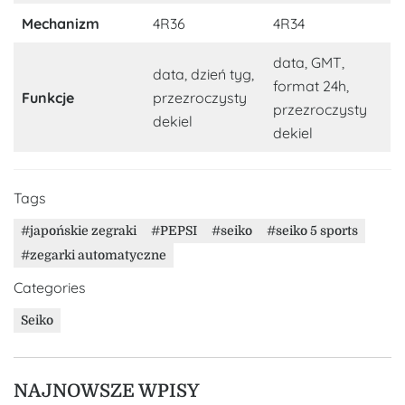
Mechanizm
4R36
4R34
data, GMT,
data, dzień tyg,
format 24h,
Funkcje
przezroczysty
przezroczysty
dekiel
dekiel
Tags
japońskie zegraki
PEPSI
seiko
seiko 5 sports
zegarki automatyczne
Categories
Seiko
NAJNOWSZE WPISY